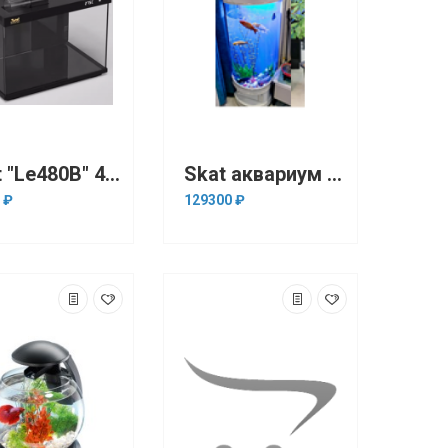
Skat "Le480В" 480х269х306аквариум+Led +фильтр+автокормушка черный
Skat аквариум полукруглый 62х50х138 см 230л белый матовый с золотом
 ₽
129300 ₽