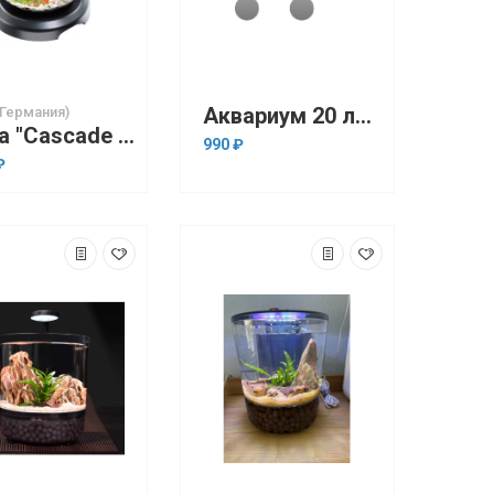
Аквариум 20 литров б/у
(Германия)
Tetra "Cascade Globe" Чёрный, 6.8л, фильтр с водопадом, LED (аквариум)
990 ₽
₽