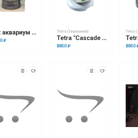
Skat аквариум полукруглый 62х50х138 см 230л. серый матовый с золотом
Tetra (Германия)
Tetra 
Tetra "Cascade Globe White Edition" Белый, 6.8л, фильтр с водопадом, LED (аквариум)
0 ₽
8850 ₽
8850 