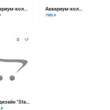
Аквариум-колба с донным фильтом + LED подсветка 18*18*21см черный
Аквариум-колба с крышкой с донным фильтом + LED подсветка 18*18*21см черный
₽
7985 ₽
Биодизайн "Start-Up 50" Дуб Сонома, 50 л, 60*27*38 см (аквариумный комплект)
 ₽