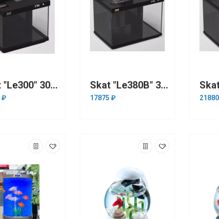
Skat "Le300" 300*200*276мм аквариум+Led +фильтр черный
Skat "Le380В" 380х269х306мм аквариум+Led +фильтр+автокормушка черный
 ₽
17875 ₽
21880