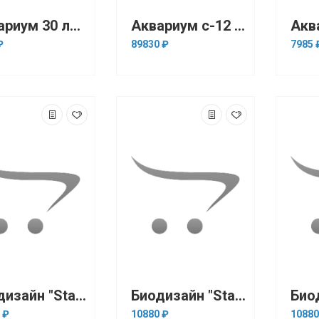
Аквариум 30 литров б/у
Аквариум с-12 290л с тумбой Juwel (черный)
₽
89830 ₽
7985 
Биодизайн "Start-Up 50" Белёный Дуб, 50 л, 60*27*38 см (аквариумный комплект)
Биодизайн "Start-Up 50" Венге, 50 л, 60*27*38 см (аквариумный комплект)
 ₽
10880 ₽
10880