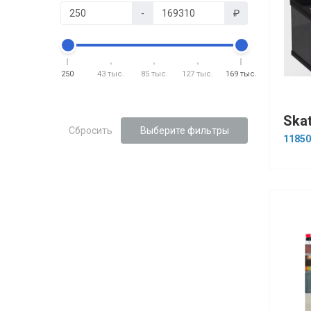
-
₽
250
43 тыс.
85 тыс.
127 тыс.
169 тыс.
Сбросить
Выберите фильтры
11850