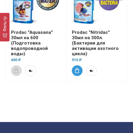
Фильтр
Prodac "Aquasana"
Prodac "Nitridac"
30мл на 600
30мл на 300л.
(Подготовка
(Бактерии для
водопроводной
активации азотного
воды)
цикла)
400 ₽
910 ₽