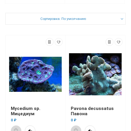
Сортировка: По умолчанию
Mycedium sp.
Pavona decussatus
Мицедиум
Павона
0 ₽
0 ₽