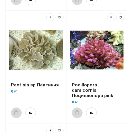
Pectinia sp Пектиния
Pocillopora
damicornis
0 ₽
Поциллопора pink
0 ₽