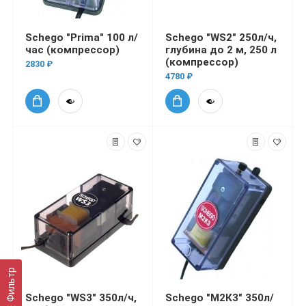
Schego "Prima" 100 л/
Schego "WS2" 250л/ч,
час (компрессор)
глубина до 2 м, 250 л
(компрессор)
2830 ₽
4780 ₽
Фильтр
Schego "WS3" 350л/ч,
Schego "М2К3" 350л/