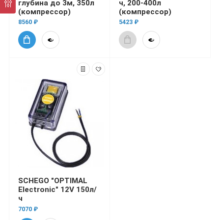
глубина до 3м, 350л
ч, 200-400л
(компрессор)
(компрессор)
8560 ₽
5423 ₽
SСHEGO "OPTIMAL
Electronic" 12V 150л/
ч
7070 ₽