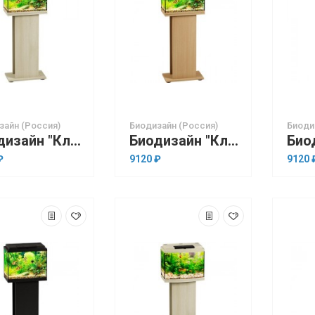
зайн (Россия)
Биодизайн (Россия)
Биоди
Биодизайн "Классик 20" Белёный Дуб, 22 л, 40*22*33 см
Биодизайн "Классик 20" Бук, 22 л, 40*22*33 см
₽
9120 ₽
9120 