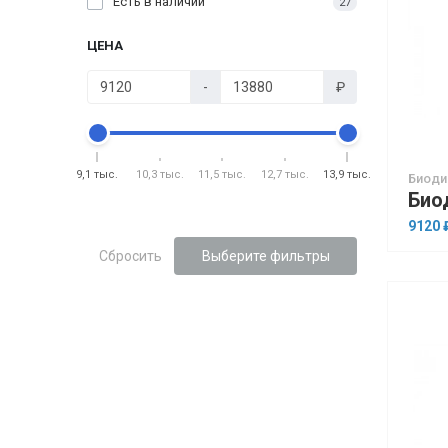
Есть в наличии
27
ЦЕНА
-
₽
9,1 тыс.
10,3 тыс.
11,5 тыс.
12,7 тыс.
13,9 тыс.
Биоди
9120 
Сбросить
Выберите фильтры