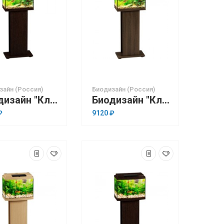
зайн (Россия)
Биодизайн (Россия)
Биодизайн "Классик 20" Венге, 22 л, 40*22*33 см
Биодизайн "Классик 20" Золотой Орех, 22 л, 40*22*33 см
₽
9120 ₽