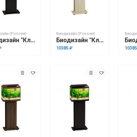
зайн (Россия)
Биодизайн (Россия)
Биоди
Биодизайн "Классик 20" Чёрный, 22 л, 40*22*33 см
Биодизайн "Классик 20R" Белёный Дуб, 21 л, 40*22*33 см
₽
10385 ₽
10385