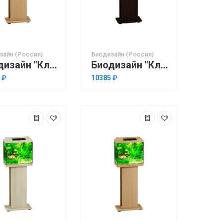
зайн (Россия)
Биодизайн (Россия)
Биодизайн "Классик 20R" Бук, 21 л, 40*22*33 см
Биодизайн "Классик 20R" Венге, 21 л, 40*22*33 см
 ₽
10385 ₽