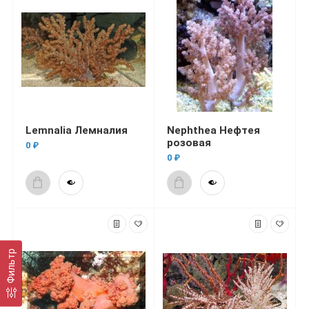
Lemnalia Лемналия
Nephthea Нефтея
розовая
0 ₽
0 ₽
Фильтр