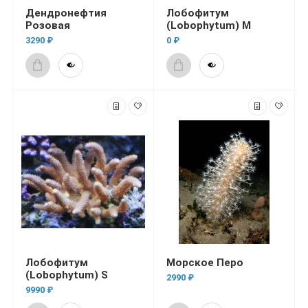
Дендронефтия
Лобофитум
Розовая
(Lobophytum) M
3290 ₽
0 ₽
Лобофитум
Морское Перо
(Lobophytum) S
2990 ₽
9990 ₽