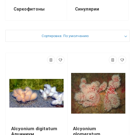
Саркофитоны
Синулярии
Сортировка: По умолчанию
Alcyonium digitatum
Alcyonium
Алциниум
glomeratum