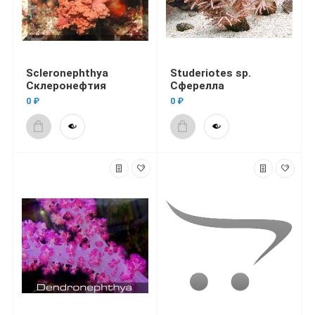
Scleronephthya
Studeriotes sp.
Склеронефтия
Сферелла
0 ₽
0 ₽