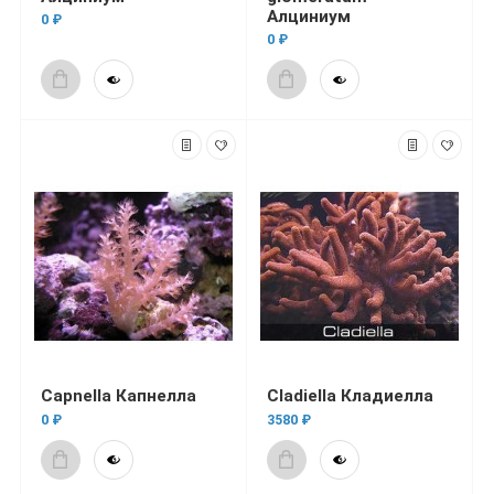
Алциниум
0 ₽
0 ₽
Capnella Капнелла
Cladiella Кладиелла
0 ₽
3580 ₽