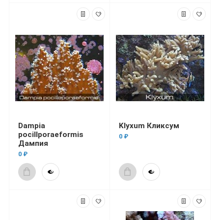
Dampia
Klyxum Кликсум
pocillporaeformis
0 ₽
Дампия
0 ₽