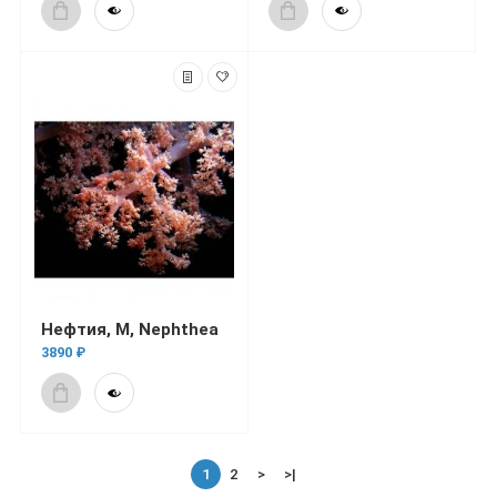
Нефтия, М, Nephthea
3890 ₽
1
2
>
>|