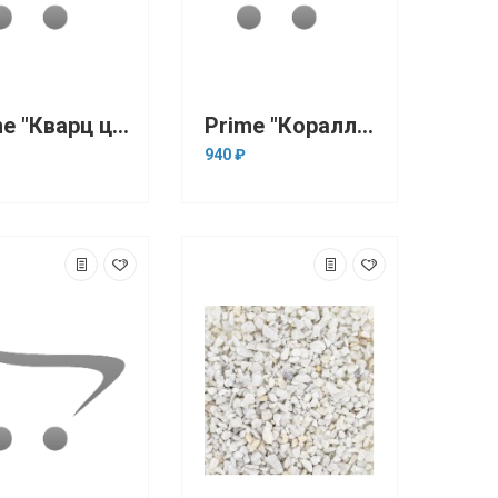
Prime "Кварц цветной" 3-5 мм, 280 мл (грунт)
Prime "Коралловый белый" 0.5-1.2 мм, 2.7 кг
940 ₽