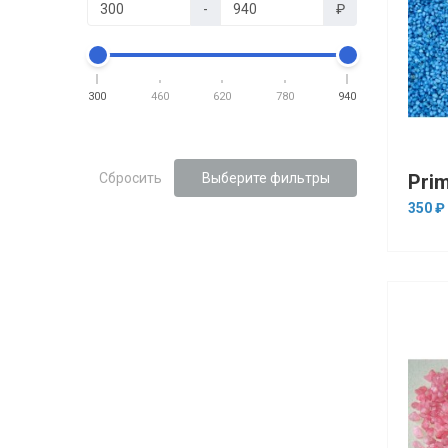
-
₽
300
460
620
780
940
Сбросить
Выберите фильтры
350 ₽