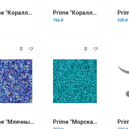
Prime "Коралловый белый" 1-2 мм, 2.7 кг
Prime "Коралловый белый" 3-4 мм, 2.7 кг
766 ₽
300 ₽
Prime "Млечный путь" 3-5 мм, 1кг (грунт)
Prime "Морская волна" 3-5 мм, 1кг (грунт)