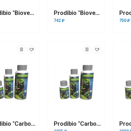
Prodibio "Biovert Plus" 100 мл на 4000 л ( удобрение для растений Микро+Калий)
Prodibio "Biovert Plus" 250 мл на 10 тонн ( удобрение для растений Микро+Калий)
742 ₽
750 ₽
Prodibio "Carbon-Liq" 100 мл на 4000 л (источник углерода для растений)
Prodibio "Carbon-Liq" 250 мл на 10000 л (источник углерода для растений)