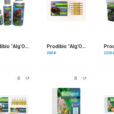
Prodibio "Alg'Out" 100 мл на 4000 л (антифосфатный комплекс против водорослей)
Prodibio "Alg'Out" ампула до 200л(антифосфатный комплекс против водорослей)
200 ₽
2230 