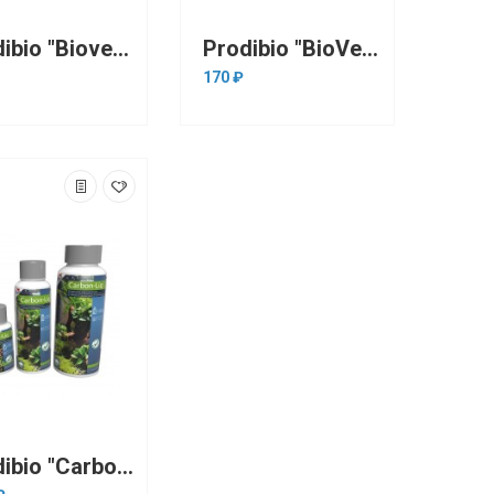
Prodibio "Biovert Ultimate" 100 мл на 4000 л (удобрение для растений Макро+Калий)
Prodibio "BioVert" 1 ампула на 200л ( удобрение для растений Микро)
170 ₽
Prodibio "Carbon-Liq" 500 мл на 20000 л (источник углерода для растений)