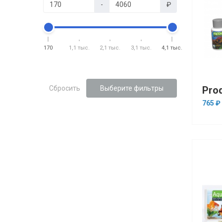
-
₽
170
1,1 тыс.
2,1 тыс.
3,1 тыс.
4,1 тыс.
Сбросить
Выберите фильтры
765 ₽