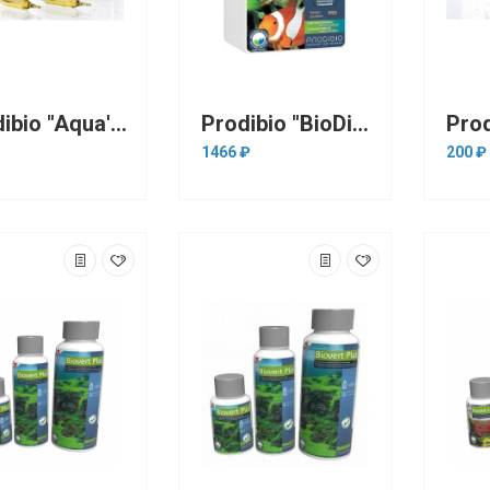
Prodibio "Aqua'Gold" 1 ампула на 180л (подготовка воды для золотых рыбок
Prodibio "BioDigest PRO" 1 ампула до 10тонн воды(бактериальный препарат для биофильтрации)
1466 ₽
200 ₽