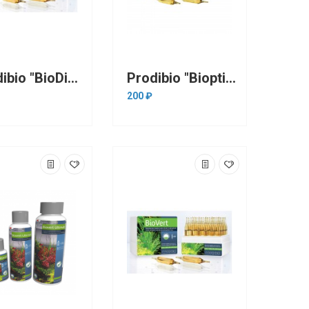
Prodibio "BioDigest" 1 ампула до 1000л.(бактериальный препарат для биофильтрации)
Prodibio "Bioptim Fresh&Salt" 1 ампула на 200л(стимулятор для бактерий)
200 ₽