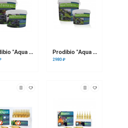
Prodibio "Aqua Terra Basis" 6 кг на 120л (базовый комплексный субстрат для растений)
Prodibio "Aqua Terra Plus" 6 кг на 120л(комплексный субстрат для растений "премиум")
₽
2980 ₽