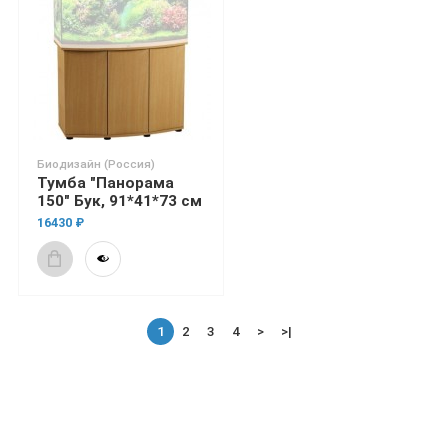
Биодизайн (Россия)
Тумба "Панорама
150" Бук, 91*41*73 см
16430 ₽
1
2
3
4
>
>|