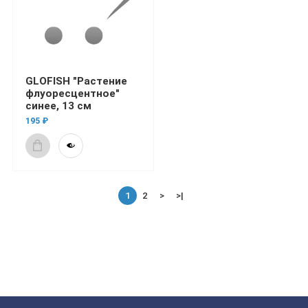
GLOFISH "Растение
флуоресцентное"
синее, 13 см
195 ₽
1
2
>
>|