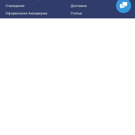
Освещение
Доставка
Оформление Аквариума
Статьи
Контакты
+7(423) 226-84-87
+7(902) 060-60-10
Принимаем платежи
© ИП Абакумов, 2022
У ВАС ЕСТЬ ВОПРОСЫ?
Напишите нам