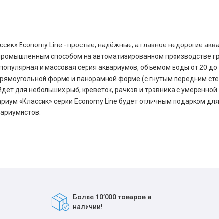
сик» Economy Line - простые, надёжные, а главное недорогие акв
промышленным способом на автоматизированном производстве г
о популярная и массовая серия аквариумов, объемом воды от 20 до 
прямоугольной форме и панорамной форме (с гнутым передним сте
йдет для небольших рыб, креветок, рачков и травника с умеренной
риум «Классик» серии Economy Line будет отличным подарком для 
ариумистов.
Более 10’000 товаров в
наличии!